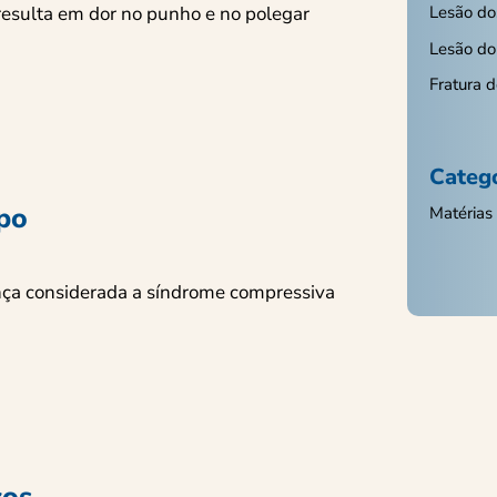
resulta em dor no punho e no polegar
Lesão do
Lesão do
Fratura 
Categ
po
Matérias
nça considerada a síndrome compressiva